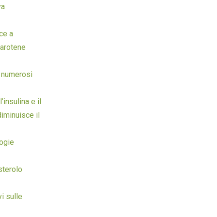
va
ce a
carotene
e numerosi
’insulina e il
diminuisce il
logie
sterolo
i sulle