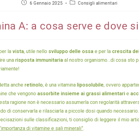
6 Gennaio 2025
Consigli alimentari
ina A: a cosa serve e dove si
per la
vista
, utile nello
sviluppo delle ossa
e per la
crescita de
nire una
risposta immunitaria
al nostro organismo…di cosa sto p
viamente!
 detta anche
retinolo
, è una vitamina
liposolubile
, ovvero apparte
mine che vengono
assorbite insieme ai grassi alimentari
e
acc
uesta ragione non è necessario assumerla con regolarità attraverso
rado di conservarla e rilasciarla a piccole dosi quando necessario. 
ecisazioni sulle classificazioni, ti consiglio di leggere il mio art
l’importanza di vitamine e sali minerali”
.