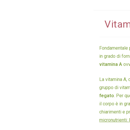
Vitam
Fondamentale 
in grado di for
vitamina A
ov
La vitamina A,
gruppo di vita
fegato
. Per q
il corpo è in g
chiarimenti e pr
micronutrienti: 