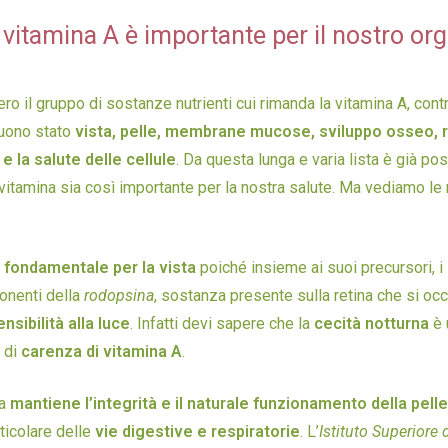
 vitamina A è importante per il nostro o
ero il gruppo di sostanze nutrienti cui rimanda la vitamina A, con
uono stato
vista, pelle, membrane mucose, sviluppo osseo, 
 e la salute delle cellule
. Da questa lunga e varia lista è già pos
itamina sia così importante per la nostra salute. Ma vediamo le 
è
fondamentale per la vista
poiché insieme ai suoi precursori, i
onenti della
rodopsina
, sostanza presente sulla retina che si oc
ensibilità alla luce
. Infatti devi sapere che la
cecità notturna
è 
 di
carenza di vitamina A
.
na
mantiene l’integrità e il naturale funzionamento della pelle
rticolare delle
vie digestive e respiratorie
. L’
Istituto Superiore 