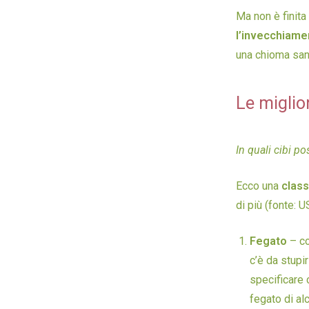
Ma non è finita
l’invecchiame
una chioma sana
Le miglior
In quali cibi p
Ecco una
class
di più (fonte: 
Fegato
– co
c’è da stupi
specificare c
fegato di alc