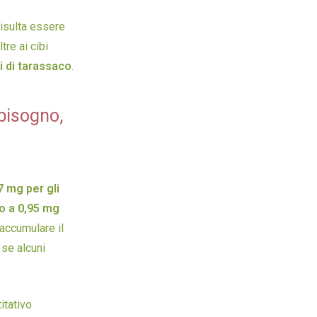
risulta essere
tre ai cibi
i di tarassaco
.
bisogno,
7 mg per gli
no a 0,95 mg
 accumulare il
 se alcuni
itativo