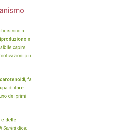
rganismo
tribuiscono a
riproduzione
e
sibile capire
motivazioni più
carotenoidi
, fa
cupa di
dare
uno dei primi
 e delle
di Sanità
dice: