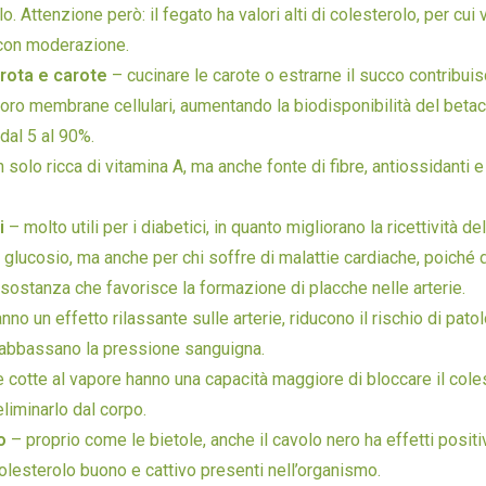
o. Attenzione però: il fegato ha valori alti di colesterolo, per cui 
con moderazione.
rota e carote
– cucinare le carote o estrarne il succo contribuis
loro membrane cellulari, aumentando la biodisponibilità del beta
 dal 5 al 90%.
 solo ricca di vitamina A, ma anche fonte di fibre, antiossidanti 
ci
– molto utili per i diabetici, in quanto migliorano la ricettività dell
l glucosio, ma anche per chi soffre di malattie cardiache, poiché 
 sostanza che favorisce la formazione di placche nelle arterie.
nno un effetto rilassante sulle arterie, riducono il rischio di pato
 abbassano la pressione sanguigna.
 cotte al vapore hanno una capacità maggiore di bloccare il cole
eliminarlo dal corpo.
o
– proprio come le bietole, anche il cavolo nero ha effetti positiv
colesterolo buono e cattivo presenti nell’organismo.