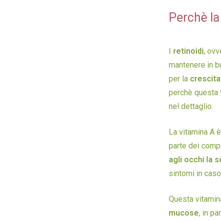
Perchè la
I
retinoidi
, ovv
mantenere in b
per la
crescita
perchè questa v
nel dettaglio.
La vitamina A 
parte dei comp
agli occhi la s
sintomi in caso
Questa vitami
mucose
, in pa