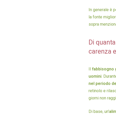
In generale è p
la fonte miglior
sopra menziona
Di quanta
carenza 
Il
fabbisogno g
uomini
. Durant
nel periodo de
retinolo e rila
giorni non ragg
Di base, un’
ali