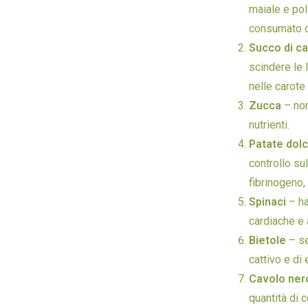
maiale e poll
consumato 
Succo di ca
scindere le 
nelle carote
Zucca
– non
nutrienti.
Patate dol
controllo su
fibrinogeno,
Spinaci
– ha
cardiache e
Bietole
– se
cattivo e di 
Cavolo ner
quantità di 