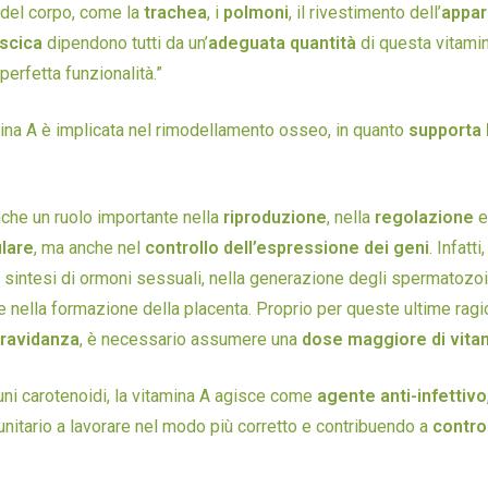
 del corpo, come la
trachea
, i
polmoni
, il rivestimento dell’
appar
scica
dipendono tutti da un’
adeguata quantità
di questa vitamina
erfetta funzionalità.”
amina A è implicata nel rimodellamento osseo, in quanto
supporta 
che un ruolo importante nella
riproduzione
, nella
regolazione
e
ulare
, ma anche nel
controllo dell’espressione dei geni
. Infatti
a sintesi di ormoni sessuali, nella generazione degli spermatozoi
nella formazione della placenta. Proprio per queste ultime ragion
ravidanza
, è necessario assumere una
dose maggiore di vita
uni carotenoidi, la vitamina A agisce come
agente anti-infettivo
nitario a lavorare nel modo più corretto e contribuendo a
control