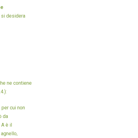
ne
 si desidera
 che ne contiene
4.):
 per cui non
ò da
A è il
 agnello,