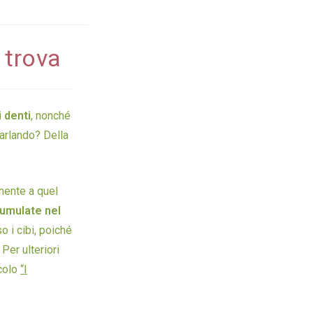
 trova
i denti
, nonché
arlando? Della
nente a quel
umulate nel
 i cibi, poiché
Per ulteriori
icolo
“I