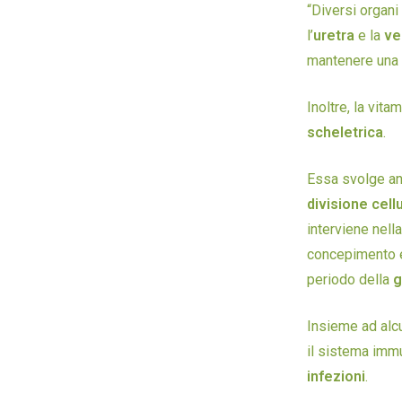
“Diversi organi
l’
uretra
e la
ve
mantenere una p
Inoltre, la vit
scheletrica
.
Essa svolge an
divisione cell
interviene nell
concepimento e 
periodo della
g
Insieme ad alc
il sistema immu
infezioni
.