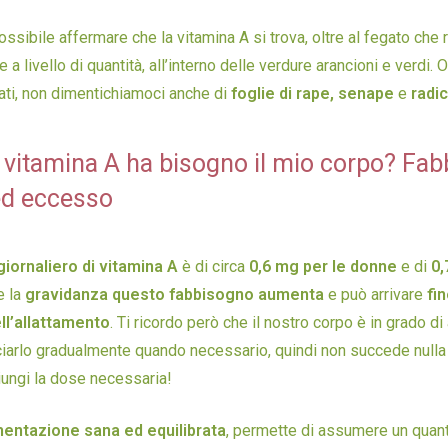
ossibile affermare che la vitamina A si trova, oltre al fegato che 
e a livello di quantità, all’interno delle verdure arancioni e verdi. Ol
ti, non dimentichiamoci anche di
foglie di rape, senape
e
radic
 vitamina A ha bisogno il mio corpo? Fab
ed eccesso
iornaliero di vitamina A
è di circa
0,6 mg per le donne
e di
0,
e la
gravidanza questo fabbisogno aumenta
e può arrivare
fi
ll’allattamento
. Ti ricordo però che il nostro corpo è in grado di
sciarlo gradualmente quando necessario, quindi non succede nulla
iungi la dose necessaria!
mentazione sana ed equilibrata
, permette di assumere un quant